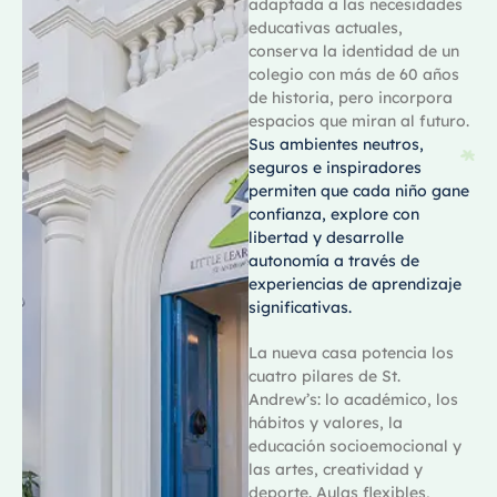
adaptada a las necesidades
educativas actuales,
conserva la identidad de un
colegio con más de 60 años
de historia, pero incorpora
espacios que miran al futuro.
Sus ambientes neutros,
seguros e inspiradores
permiten que cada niño gane
confianza, explore con
libertad y desarrolle
autonomía a través de
experiencias de aprendizaje
significativas.
La nueva casa potencia los
cuatro pilares de St.
Andrew’s: lo académico, los
hábitos y valores, la
educación socioemocional y
las artes, creatividad y
deporte. Aulas flexibles,