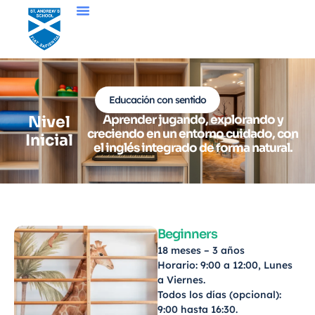
Educación con sentido
Nivel
Aprender jugando, explorando y
creciendo en un entorno cuidado, con
Inicial
el inglés integrado de forma natural.
Beginners
18 meses – 3 años
Horario: 9:00 a 12:00, Lunes
a Viernes.
Todos los días (opcional):
9:00 hasta 16:30.