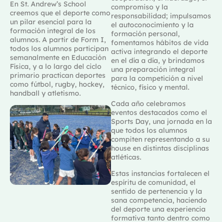
En St. Andrew’s School
compromiso y la
creemos que
el deporte como
responsabilidad; impulsamos
un pilar esencial para la
el autoconocimiento y la
formación integral de los
formación personal,
alumnos.
A partir de Form I,
fomentamos hábitos de vida
todos los alumnos participan
activa integrando el deporte
semanalmente en Educación
en el día a día, y brindamos
Física, y a lo largo del ciclo
una preparación integral
primario practican deportes
para la competición a nivel
como fútbol, rugby, hockey,
técnico, físico y mental.
handball y atletismo.
Cada año celebramos
eventos destacados como el
Sports Day, una jornada en la
que todos los alumnos
compiten representando a su
house en distintas disciplinas
atléticas.
Estas instancias fortalecen el
espíritu de comunidad, el
sentido de pertenencia y la
sana competencia, haciendo
del deporte una experiencia
formativa tanto dentro como