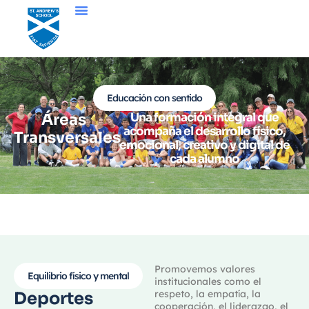
Educación con sentido
Áreas
Una formación integral que
acompaña el desarrollo físico,
Transversales
emocional, creativo y digital de
cada alumno
Promovemos valores
Equilibrio físico y mental
institucionales como el
respeto, la empatía, la
Deportes
cooperación, el liderazgo, el